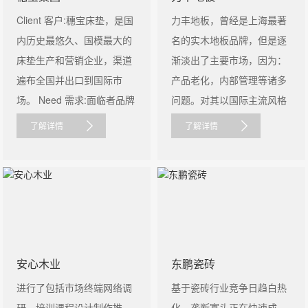
Client 客户:穗宝床垫，是国
力丰地板，曾经是上海最著
内历史最悠久、国模最大的
名的实木地板品牌，但是逐
床垫生产和营销企业，渠道
渐淡出了主要市场，因为：
遍布全国并出口到国际市
产品老化，内部管理等诸多
场。 Need 需求:面临者品牌
问题。对其以国际主流风格
老......
为核心的产......
了解详情
了解详情
安心木业
东鹏瓷砖
进行了包括市场终端网络调
基于瓷砖行业竞争日趋白热
研、培训课程设计制作推
化，垄断寡头正在快速成