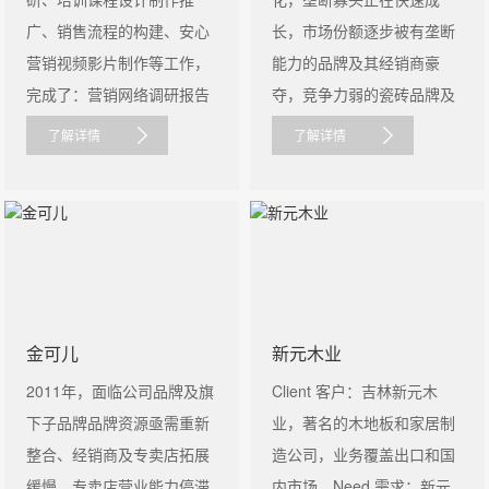
广、销售流程的构建、安心
长，市场份额逐步被有垄断
营销视频影片制作等工作，
能力的品牌及其经销商豪
完成了：营销网络调研报告
夺，竞争力弱的瓷砖品牌及
、安......
其经销商必......
了解详情
了解详情
金可儿
新元木业
2011年，面临公司品牌及旗
Client 客户：吉林新元木
下子品牌品牌资源亟需重新
业，著名的木地板和家居制
整合、经销商及专卖店拓展
造公司，业务覆盖出口和国
缓慢、专卖店营业能力停滞
内市场。Need 需求：新元