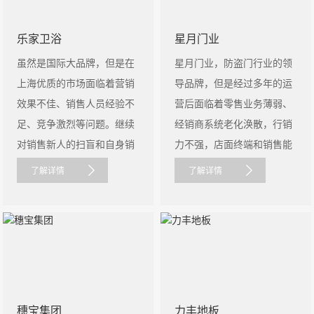
乐家卫浴
星月门业
虽然是国际大品牌，但是在
星月门业，防盗门行业的领
上海优质的市场面临着营销
导品牌，但是经过多年的运
效果不佳、销售人员经验不
营后面临着零售业务薄弱、
足、竞争激烈等问题。继续
经销商系统老化涣散，行销
对销售新人的扫盲和自身销
力不强，店面终端和销售能
售......
力退化等......
了解详情
了解详情
穗宝集团
力丰地板