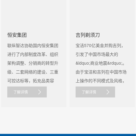
恒安集团
吉列剃须刀
联纵智达协助国内恒安集团
宝洁570亿美金并购吉列，
进行了内部制度改革、组织
引发了中国市场最大的
架构调整、分销商的转型升
&ldquo;商业地震&rdquo;。
级、二套网络的建设、三重
由于宝洁和吉列在中国市场
可控达标等，拓充品类容
上操作的不同模式及风格，
量，实......
导致宝洁......
了解详情
了解详情