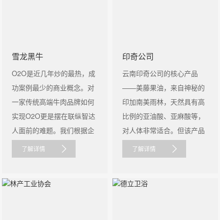
雪龙黑牛
印奇公司
O2O是近几年炒的最热，成
云南印奇公司的核心产品
功案例最少的商业概念。对
——美藤果油，来自神秘的
一家传统高端牛肉品牌如何
印加南美雨林，天然具有高
实现O2O更是摆在联纵智达
比例的亚油酸、亚麻酸等，
人面前的难题。我们根据企
对人体非常适合。但该产品
业拥......
在国内属......
了解详情
了解详情