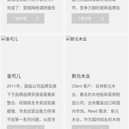
完成了：营销网络调研报告
夺，竞争力弱的瓷砖品牌及
、安......
其经销商必......
了解详情
了解详情
金可儿
新元木业
2011年，面临公司品牌及旗
Client 客户：吉林新元木
下子品牌品牌资源亟需重新
业，著名的木地板和家居制
整合、经销商及专卖店拓展
造公司，业务覆盖出口和国
缓慢、专卖店营业能力停滞
内市场。Need 需求：新元
不前等一系列问题，从而寻
木业，作为国内知名的木地
求与......
板和家具出......