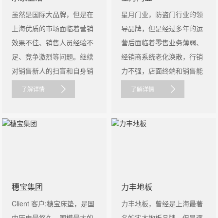
虽然是国际大品牌，但是在
星月门业，防盗门行业的领
上海优质的市场面临着营销
导品牌，但是经过多年的运
效果不佳、销售人员经验不
营后面临着零售业务薄弱、
足、竞争激烈等问题。继续
经销商系统老化涣散，行销
对销售新人的扫盲和自身销
力不强，店面终端和销售能
售......
力退化等......
了解详情
了解详情
穗宝集团
力丰地板
Client 客户:穗宝床垫，是国
力丰地板，曾经是上海最著
内历史最悠久、国模最大的
名的实木地板品牌，但是逐