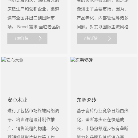
床垫生产和营销企业，渠道
渐淡出了主要市场，因为：
遍布全国并出口到国际市
产品老化，内部管理等诸多
场。 Need 需求:面临者品牌
问题。对其以国际主流风格
老......
为核心的产......
了解详情
了解详情
安心木业
东鹏瓷砖
进行了包括市场终端网络调
基于瓷砖行业竞争日趋白热
研、培训课程设计制作推
化，垄断寡头正在快速成
广、销售流程的构建、安心
长，市场份额逐步被有垄断
营销视频影片制作等工作，
能力的品牌及其经销商豪