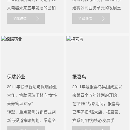
人电器未来五年发展的营销
始将公司业务单元的发展重
战略，以......
心聚......
了解详情
了解详情
保瑞药业
报喜鸟
2011年联纵智达与保瑞药业
2011年是报喜鸟集团成立以
合作，协助保瑞千林向“女性
来第四个五年计划的开始，
营养管理专家”
在“四五”战略期间，报喜鸟
转型，重点聚焦分销模式创
已明确把“强大店、拓直营、
新与渠道策略规划、渠道全
推系列”作为核心发展手
链条动......
段......