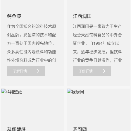
鳄鱼漆
江西润田
作为全国知名的涂料技术原
江西润田是一家致力于生产
创品牌，鳄鱼漆的技术和配
经营天然饮料食品的中外合
方一直处于国内领先地位，
资企业，自1994年成立以
众多高性能内墙涂料和功能
来，逐年稳步发展。但饮料
性外墙涂料成为行业中的创
行业的竞争日趋激烈，行业
新者......
整合和洗......
了解详情
了解详情
科翔壁纸
我厨网