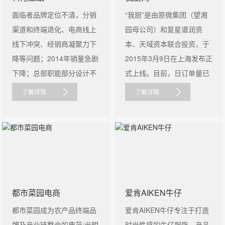
面临者品牌定位不清，分销
“我厨”是由原微集团（望湘
渠道和终端退化、电商线上
园母公司）和复星谱润资
线下冲突、经销商凝聚力下
本、天域资本联合投资，于
降等问题；2014年销量急剧
2015年3月9日在上海发布正
下降；总部职能部分设计不
式上线。目前，日订单量已
合理，渠......
突破3000......
了解详情
了解详情
都市菜园电商
爱肯AIKEN牛仔
都市菜园成为农产品终端品
爱肯AIKEN牛仔专注于打造
牌及产业链整合的典范:光明
时尚性感的牛仔服饰，产品