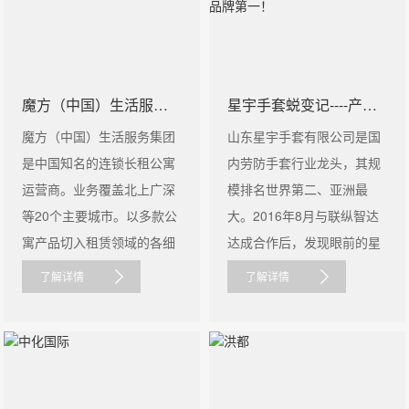
魔方（中国）生活服务集团
星宇手套蜕变记----产能第一到品牌第一！
魔方（中国）生活服务集团
山东星宇手套有限公司是国
是中国知名的连锁长租公寓
内劳防手套行业龙头，其规
运营商。业务覆盖北上广深
模排名世界第二、亚洲最
等20个主要城市。以多款公
大。2016年8月与联纵智达
寓产品切入租赁领域的各细
达成合作后，发现眼前的星
分......
宇，看似......
了解详情
了解详情