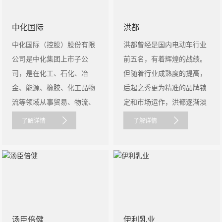
中化国际
洪都
中化国际（控股）股份有限
洪都曾经是国内电动车行业
公司是中化集团上市子公
前五名，有着辉煌的战绩。
司，是在化工、石化、冶
但随着行业成熟度的提高，
金、能源、橡胶、化工品物
后起之秀更为精准的品牌锁
流等领域从事贸易、物流、
定和市场运作，洪都逐渐淡
实业投资等......
出了第......
了解详情
了解详情
汤臣倍健
伊利乳业