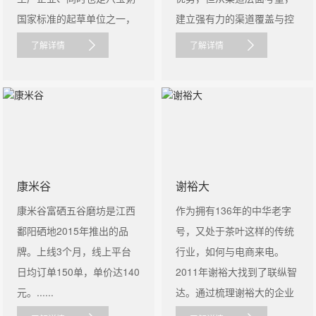
国家标准的起草单位之一，
建立强有力的渠道覆盖与控
是......
制系统......
了解详情
了解详情
康米谷
谢裕大
康米谷富硒五谷磨坊是江西
作为拥有136年的中华老字
鄱阳硒地2015年推出的品
号，又处于茶叶这样的传统
牌。上线3个月，线上平台
行业，如何与电商来电。
日均订单150单，单价达140
2011年谢裕大找到了联纵智
元。......
达。通过梳理谢裕大的企业
资源，我......