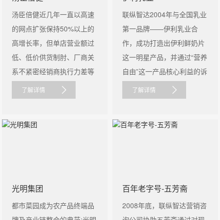
汤臣倍健近几年一直以高速
联纵智达2004年与全国乳业
的网点扩张保持50%以上的
第一品牌——伊利乳业合
高增长率，但单店营业额过
作，成功打造出伊利鲜奶片
低、低价供货制肘、厂商关
这一明星产品，并通过“营养
系不紧密经销商执行力差等
自由”这一产品核心利益的诉
问......
求......
了解详情
了解详情
光明集团
百年老字号-五芳斋
都市菜园成为农产品终端品
2008年底，联纵智达营销咨
牌及产业链整合的典范:光明
询公司协助五芳斋通过对现